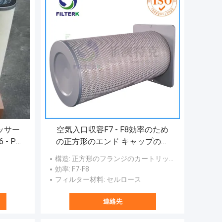
ッサー
空気入口収容F7 - F8効率のため
 - PL
の正方形のエンド キャップのガ
ス タービンのろ過材
構造
: 正方形のフランジのカートリッジ フィルター
効率
: F7-F8
フィルター材料
: セルロース
連絡先