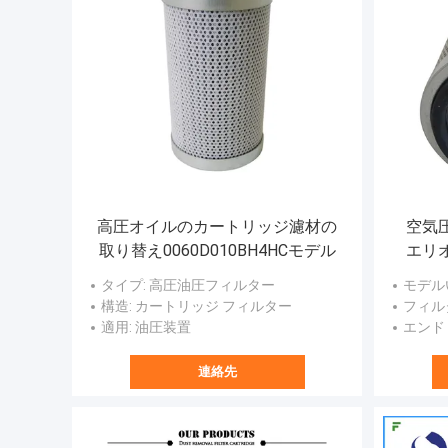
高圧オイルのカートリッジ濾材の
空気
取り替え0060D010BH4HCモデル
エリオ
ル
タイプ
: 高圧油圧フィルター
モデル
構造
: カートリッジ フィルター
フィル
適用
: 油圧装置
エンド
連絡先