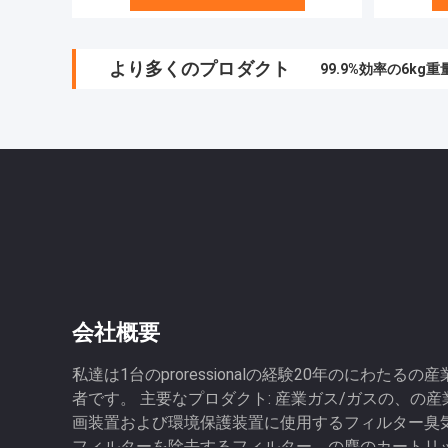
より多くのプロダクト
99.9%効率の6k
セメント・サイロの
会社概要
私達は1台のproressionalの経験20年のにわた
者です。 主要なプロダクト: 産業ガス/ガスの、の
画装置および環境保護装置に使用するフィルター臭
フィルターを除去するフィルター、の塵のカートリ