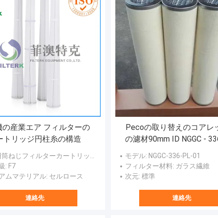
機の産業エア フィルターの
Pecoの取り替えのコアレ
ートリッジ円柱糸の構造
の濾材90mm ID NGGC - 336
- 01モデル
 円筒ねじフィルターカートリッジ
モデル
: NGGC-336-PL-01
級
: F7
フィルター材料
: ガラス繊維
アムマテリアル
: セルロース
次元
: 標準
連絡先
連絡先