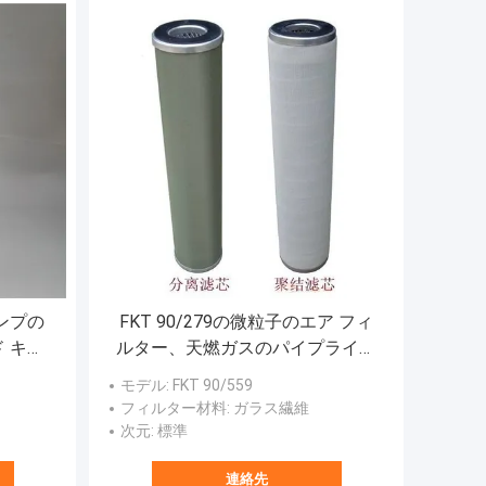
ンプの
FKT 90/279の微粒子のエア フィ
 キャ
ルター、天燃ガスのパイプライン
ィルタ
のための油圧スクリーン フィル
モデル
: FKT 90/559
ター
フィルター材料
: ガラス繊維
次元
: 標準
連絡先