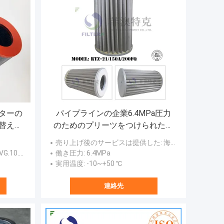
ターの
パイプラインの企業6.4MPa圧力
替え
のためのプリーツをつけられた金
VG。10.
属の網のガスの濾材
売り上げ後のサービスは提供した
: 海外サービス提供なし
10. B.P
働き圧力
: 6.4MPa
実用温度
: -10~+50 ℃
連絡先