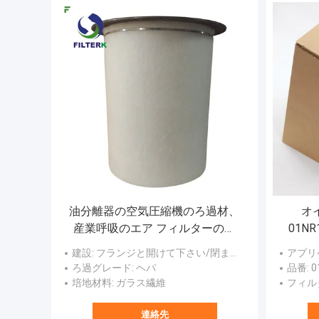
油分離器の空気圧縮機のろ過材、
オ
産業呼吸のエア フィルターのカ
01N
ートリッジ
さい。1
建設
: フランジと開けて下さい/閉まりました
アプリ
ろ過グレード
: ヘパ
品番
: 
培地材料
: ガラス繊維
フィル
連絡先