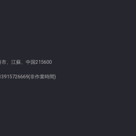
オイル、流動ろ過の、油圧およ
g、張家港市、江蘇、中国215600
--13915726669(非作業時間)