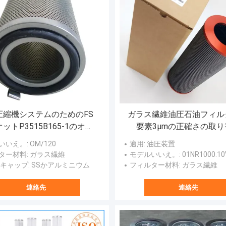
圧縮機システムのためのFS
ガラス繊維油圧石油フィル
ットP3515B165-1のオイ
要素3µmの正確さの取り
の霧の濾材の取り替え
Internormen01NR1000.10
いいえ。
: OM/120
適用
: 油圧装置
B.P
ター材料
: ガラス繊維
モデルいいえ。
: 01NR1000.10VG.
 キャップ
: SSかアルミニウム
フィルター材料
: ガラス繊維
連絡先
連絡先