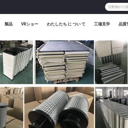
製品
VRショー
わたしたち に つい て
工場見学
品質