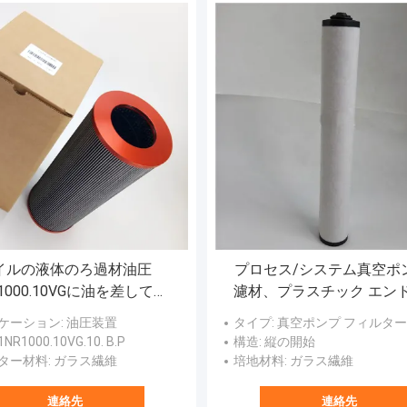
イルの液体のろ過材油圧
プロセス/システム真空ポ
R1000.10VGに油を差して下
濾材、プラスチック エンド
0. B.PモデルInternormen
ップの真空ポンプの排気フ
ケーション
: 油圧装置
タイプ
: 真空ポンプ フィルター
の取り替え
ー
01NR1000.10VG.10. B.P
構造
: 縦の開始
ター材料
: ガラス繊維
培地材料
: ガラス繊維
連絡先
連絡先