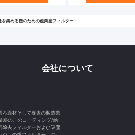
g重量を集める塵のための産業塵フィルター
上の産業塵フィルターPTFEのコーティングとの高い気流
会社について
るの産業ろ過材そして要素の製造業
産業塵の、のコーティング/絵
気除去フィルターおよび吸塵
ッジ、の粉フィルター、の殺