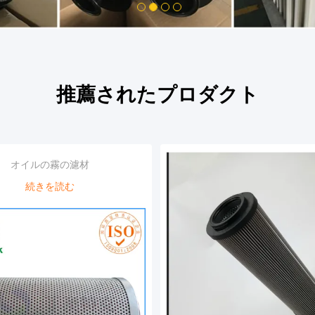
1
2
3
4
推薦されたプロダクト
オイルの霧の濾材
続きを読む