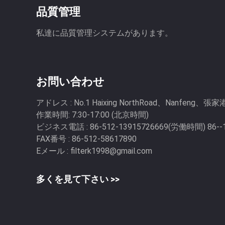
品質管理
菌フィルター、の臭気の塵を払って下さい。 産業
び潤滑システムの...
私達に品質管理システムがあります。
お問い合わせ
アドレス :
No.1 Haixing NorthRoad、Nanfen
作業時間:
7:30-17:00 (北京時間)
ビジネス電話 :
86-512-13915726669(労働時間) 86
FAX番号 :
86-512-58617890
Eメール :
filterk1998@gmail.com
多くを見て下さい >>