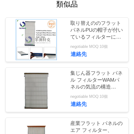
場
類似品
見
取り替えののフラット
学
パネルPUの帽子が付い
ているフィルターによ
ってプリーツをつけら
品
negotiable MOQ:10個
れるパネルの平らな細
連絡先
質
胞
管
集じん器フラット パネ
ル フィルターWAMパ
理
ネルの気流の構造
41.34インチの上のサ
negotiable MOQ:10個
イズ
お
連絡先
問
産業フラット パネルの
い
エア フィルター、