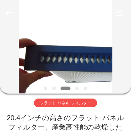
Copyright
©
2019
-
2026
Zhangjiagang
Filterk
Filtration
家
Equipment
Co.,Ltd.
All
Rights
Reserved.
製
品
VR
シ
フラット パネル フィルター
ョ
ー
20.4インチの高さのフラット パネル
フィルター、産業高性能の乾燥した