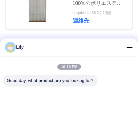
100%のポリエステル
合
高い流れの乾燥したエ
negotiable MOQ:10個
わ
ア フィルター
連絡先
せ
人気カテゴリ
すべて
Lily
ニ
ュ
カートリッジ濾材
オイルの霧の濾材
10:19 PM
ー
Good day, what product are you looking for?
油圧石油フィルター
ス
ガスの濾材
の要素
事
エア フィルターのカ
コアレッサーの濾材
ートリッジ
件
ガス タービン フィ