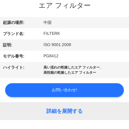
エア フィルター
わ
た
起源の場所:
中国
し
FILTERK
ブランド名:
た
ISO 9001:2008
証明:
ち
PG8412
モデル番号:
に
,
ハイライト:
高い流れの乾燥したエア フィルター
高性能の乾燥したエア フィルター
つ
い
お問い合わせ!
て
詳細を展開する
工