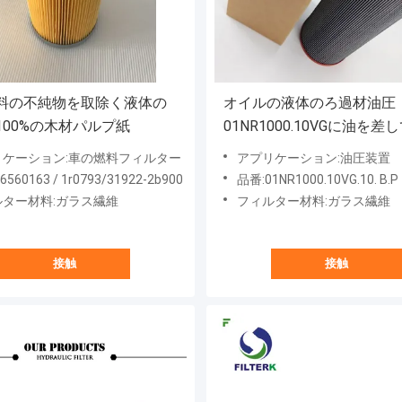
料の不純物を取除く液体の
オイルの液体のろ過材油圧
100%の木材パルプ紙
01NR1000.10VGに油を差
い。10. B.PモデルInternor
リケーション:車の燃料フィルター
アプリケーション:油圧装置
り替え
560163 / 1r0793/31922-2b900
品番:01NR1000.10VG.10. B.P
ルター材料:ガラス繊維
フィルター材料:ガラス繊維
接触
接触