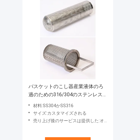
バスケットのこし器産業液体のろ
過のための316/304のステンレス
鋼の網フィルター
材料:SS304かSS316
サイズ:カスタマイズされる
売り上げ後のサービスは提供した:オンライン サポート