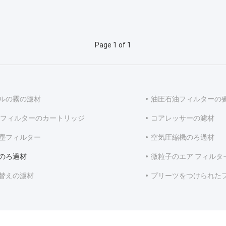
Page 1 of 1
ルの霧の濾材
油圧石油フィルターの
 フィルターのカートリッジ
コアレッサーの濾材
塵フィルター
空気圧縮機のろ過材
のろ過材
微粒子のエア フィルタ
替えの濾材
プリーツをつけられた