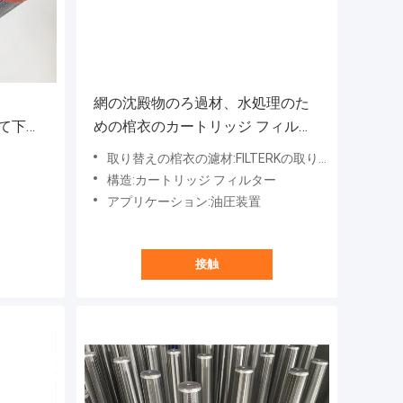
網の沈殿物のろ過材、水処理のた
して下さ
めの棺衣のカートリッジ フィルタ
menの取
ー
取り替えの棺衣の濾材:FILTERKの取り替えの棺衣HC8904FKT26H
構造:カートリッジ フィルター
アプリケーション:油圧装置
接触