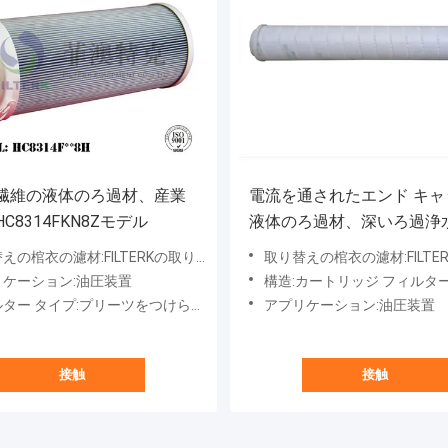
繊維の液体のろ過材、産業
電流を通されたエンド キャ
C8314FKN8Zモデル
液体のろ過材、深いろ過浄
カートリッジ
衣の濾材:FILTERKの取り替えの棺衣HC8314FKN8Z
取り替えの棺衣の濾材:FILTERKのHC9404FKT13Hによってプリーツをつけら
リケーション:油圧装置
構造:カートリッジ フィルタ
ー タイプ:プリーツをつけられた媒体、液体
アプリケーション:油圧装置
接触
接触