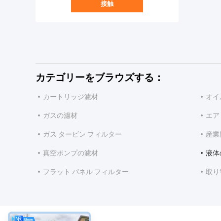
接触
カテゴリーをブラウズする：
カートリッジ濾材
オイ
ガスの濾材
エア
ガス タービン フィルター
産業
真空ポンプの濾材
液体
フラット パネル フィルター
取り