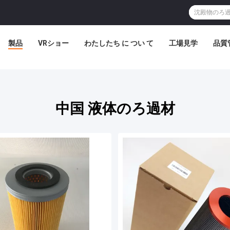
製品
VRショー
わたしたち に つい て
工場見学
品質
中国 液体のろ過材