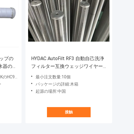
ップの
HYDAC AutoFilt RF3 自動自己洗浄
水器の
フィルター互換ウェッジワイヤー
フィルターエレメント
れる取り替えの棺衣の濾材
最小注文数量:10個
ー
パッケージの詳細:木箱
起源の場所:中国
接触