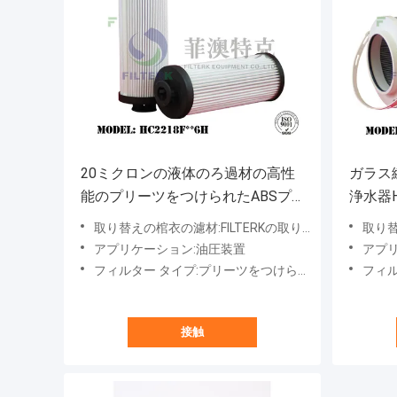
20ミクロンの液体のろ過材の高性
ガラス
能のプリーツをつけられたABSプ
浄水器H
ラスチック エンド キャップ
取り替えの棺衣の濾材:FILTERKの取り替えの棺衣HC2218FKT6H
取り替えの棺
アプリケーション:油圧装置
アプ
フィルター タイプ:プリーツをつけられた媒体、液体
フィルタ
接触