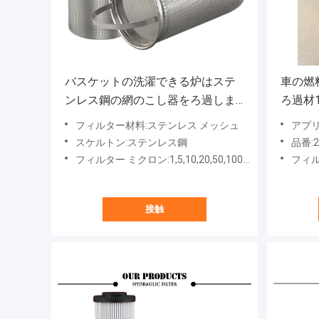
バスケットの洗濯できる炉はステ
車の燃
ンレス鋼の網のこし器をろ過しま
ろ過材
す
フィルター材料:ステンレス メッシュ
アプ
スケルトン:ステンレス鋼
品番:26
フィルター ミクロン:1,5,10,20,50,100μm
フィ
接触