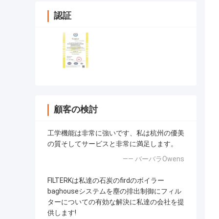
認証
顧客の検討
工学機能は非常に強いです、私は杭州の優美
の質そしてサービスと非常に満足します。
—— バーバラOwens
FILTERKは私達の石炭のfirdのボイラー
baghouseシステムを塵の排出制御にフィル
ターについての有効な解決に私達の会社を提
供します!