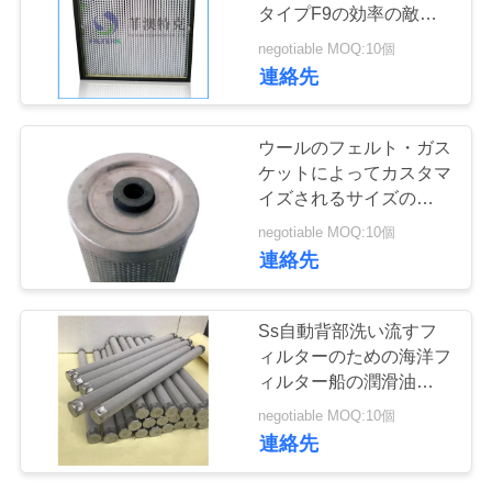
場
タイプF9の効率の敵の
ショット ブラストをろ
見
negotiable MOQ:10個
過します
連絡先
学
ウールのフェルト・ガス
品
ケットによってカスタマ
イズされるサイズの
質
6.4MPa圧力コアレッサ
negotiable MOQ:10個
ーの濾材
管
連絡先
理
Ss自動背部洗い流すフ
ィルターのための海洋フ
お
ィルター船の潤滑油圧オ
イル システム
問
negotiable MOQ:10個
連絡先
い