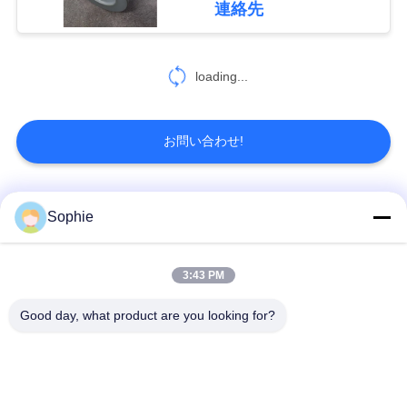
連絡先
地
図
loading...
PRIVACY
POLICY
お問い合わせ!
人気カテゴリ
すべて
Sophie
カートリッジ濾材
オイルの霧の濾材
3:43 PM
Good day, what product are you looking for?
油圧石油フィルター
ガスの濾材
の要素
エア フィルターのカ