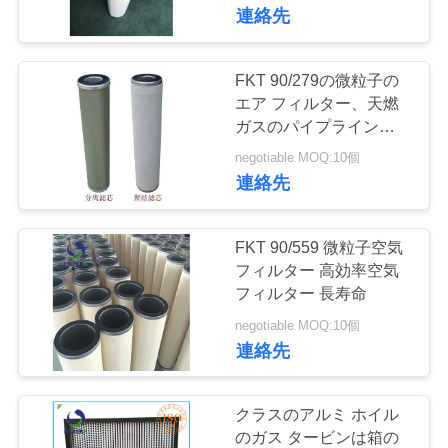
連絡先
わ
た
FKT 90/279の微粒子の
し
エア フィルター、天燃
ガスのパイプラインのた
た
めの油圧スクリーン フ
negotiable MOQ:10個
ィルター
ち
連絡先
に
FKT 90/559 微粒子空気
つ
フィルター 高効率空気
フィルター 長寿命
い
negotiable MOQ:10個
て
連絡先
工
クラスのアルミ ホイル
のガス タービンは箱の