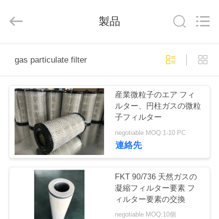
Copyright
©
2019
製品
-
2026
Zhangjiagang
Filterk
Filtration
家
Equipment
Co.,Ltd.
gas particulate filter
All
Rights
Reserved.
製
産業微粒子のエア フィ
品
ルター、円柱ガスの微粒
子フィルター
negotiable MOQ:1-10 PC
VR
連絡先
シ
ョ
FKT 90/736 天然ガスの
凝縮フィルター要素 フ
ー
ィルター要素の交換
negotiable MOQ:10個