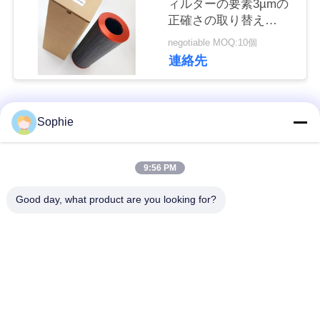
ィルターの要素3µmの
合
正確さの取り替え
わ
Internormen01NR1000.10
negotiable MOQ:10個
10. B.P
連絡先
せ
ニ
人気カテゴリ
すべて
Sophie
ュ
カートリッジ濾材
オイルの霧の濾材
9:56 PM
ー
ス
Good day, what product are you looking for?
油圧石油フィルター
ガスの濾材
の要素
事
エア フィルターのカ
コアレッサーの濾材
件
ートリッジ