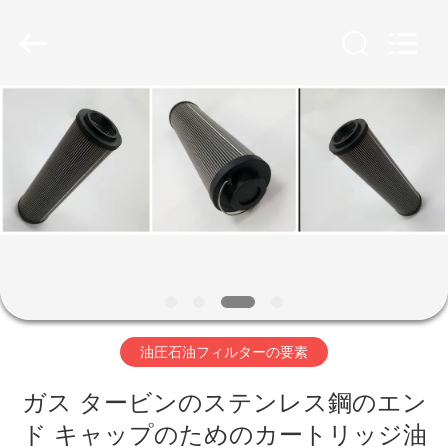
Copyright
©
2019
-
2026
Zhangjiagang
Filterk
Filtration
家
Equipment
Co.,Ltd.
All
Rights
Reserved.
製
品
VR
シ
油圧石油フィルターの要素
ョ
ー
ガス タービンのステンレス鋼のエン
ド キャップのためのカートリッジ油