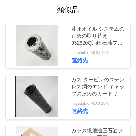
場
類似品
見
学
油圧オイル システムの
ための取り替え
932620Q油圧石油フィ
品
ルターの要素
negotiable MOQ:10個
質
連絡先
管
ガス タービンのステン
理
レス鋼のエンド キャッ
プのためのカートリッ
ジ油圧石油フィルター
お
negotiable MOQ:10個
の要素
連絡先
問
い
ガラス繊維油圧石油フ