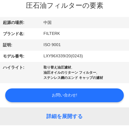
圧石油フィルターの要素
わ
た
起源の場所:
中国
し
FILTERK
ブランド名:
た
ISO 9001
証明:
ち
LXY96X339/20(0243)
モデル番号:
に
,
ハイライト:
取り替え油圧濾材
,
油圧オイルのリターン フィルター
つ
ステンレス鋼のエンド キャップの濾材
い
お問い合わせ!
て
詳細を展開する
工