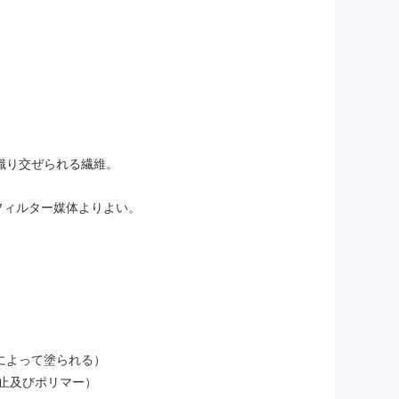
織り交ぜられる繊維。
フィルター媒体よりよい。
とによって塗られる）
防止及びポリマー）