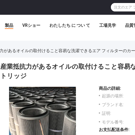
製品
VRショー
わたしたち に つい て
工場見学
品質
力があるオイルの取付けること容易な洗濯できるエア フィルターのカ
産業抵抗力があるオイルの取付けること容易な
トリッジ
商品の詳細:
起源の場所:
ブランド名:
証明:
モデル番号:
お支払配送条件: