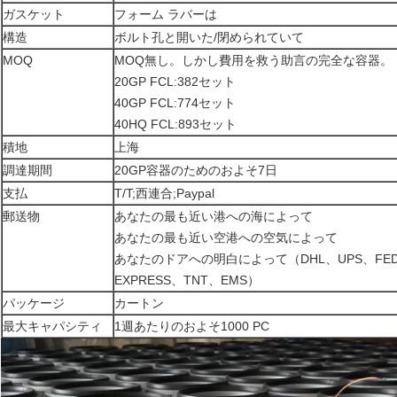
ガスケット
フォーム ラバーは
構造
ボルト孔と開いた/閉められていて
MOQ
MOQ無し。しかし費用を救う助言の完全な容器。
20GP FCL:382セット
40GP FCL:774セット
40HQ FCL:893セット
積地
上海
調達期間
20GP容器のためのおよそ7日
支払
T/T;西連合;Paypal
郵送物
あなたの最も近い港への海によって
あなたの最も近い空港への空気によって
あなたのドアへの明白によって（DHL、UPS、FED
EXPRESS、TNT、EMS）
パッケージ
カートン
最大キャパシティ
1週あたりのおよそ1000 PC