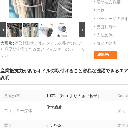
最小注文数量:
価格:
パッケージの詳細
受渡し時間:
支払条件:
大画像 :
産業抵抗力があるオイルの取付けるこ
供給の能力:
と容易な洗濯できるエア フィルターのカートリ
連絡先
ッジ
産業抵抗力があるオイルの取付けること容易な洗濯できるエア
説明
ろ過効率:
100% （5umより大きい粒子）
Const
化学繊維
フィルター媒体:
次元（
重量:
6つのKG
防空