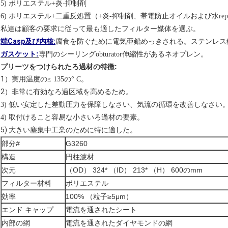
5) ポリエステル+炎-抑制剤
6)
ポリエステル+二重反処置（+炎-抑制剤、帯電防止オイルおよび水repellen
私達は顧客の要求に従って最も適したフィルター媒体を選ぶ。
端Casp及び内核:
腐食を防ぐために電気亜鉛めっきされる。ステンレス
ガスケット:
専門のシーリングobturator伸縮性があるネオプレン。
プリーツをつけられたろ過材
の特徴:
1）
実用温度の
≤
135の
°
C。
2）
非常に有効なろ過区域を高めるため。
3) 低い安定した差動圧力を保障しなさい、気流の循環を改善しなさい
。
4) 取付けること容易な小さいろ過材の要素
5) 大きい
工業
。
塵集中
のために特に適した
部分#
G3260
構造
円柱濾材
次元
（OD） 324* （ID） 213* （H） 600のmm
フィルター材料
ポリエステル
効率
100% （粒子≥5μm）
エンド キャップ
電流を通されたシート
内部の網
電流を通されたダイヤモンドの網