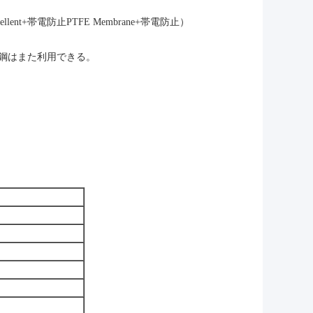
t+帯電防止PTFE Membrane+帯電防止）
鋼はまた利用できる。
。