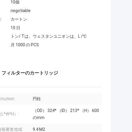
10個
negotiable
:
カートン
10 日
トン/ Tは、ウェスタンユニオンは、L /℃
月 1000 の PCS
 フィルターのカートリッジ
rcution:
円柱
（OD） 324* （ID） 213* （H） 600
L*W*H）:
のmm
情報審査地域:
9.4 M2