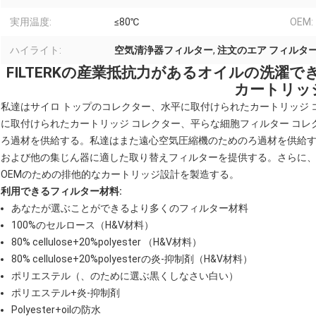
実用温度:
≤80℃
OEM:
ハイライト:
空気清浄器フィルター
,
注文のエア フィルタ
FILTERKの産業抵抗力があるオイルの洗濯
カートリッ
私達はサイロ トップのコレクター、水平に取付けられたカートリッジ
に取付けられたカートリッジ コレクター、平らな細胞フィルター コ
ろ過材を供給する。私達はまた遠心空気圧縮機のためのろ過材を供給する。私達は
および他の集じん器に適した取り替えフィルターを提供する。さらに
OEMのための排他的なカートリッジ設計を製造する。
利用できるフィルター材料:
あなたが選ぶことができるより多くのフィルター材料
100%のセルロース（H&V材料）
80% cellulose+20%polyester （H&V材料）
80% cellulose+20%polyesterの炎-抑制剤（H&V材料）
ポリエステル（、のために選ぶ黒くしなさい白い）
ポリエステル+炎-抑制剤
Polyester+oilの防水