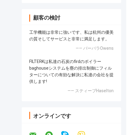
顧客の検討
工学機能は非常に強いです、私は杭州の優美
の質そしてサービスと非常に満足します。
—— バーバラOwens
FILTERKは私達の石炭のfirdのボイラー
baghouseシステムを塵の排出制御にフィル
ターについての有効な解決に私達の会社を提
供します!
—— スティーブHaselton
オンラインです