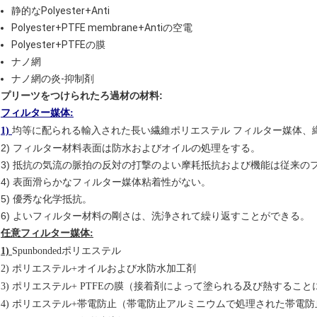
静的なPolyester+Anti
Polyester+PTFE membrane+Antiの空電
Polyester+PTFEの膜
ナノ網
ナノ網の炎-抑制剤
プリーツをつけられたろ過材の材料:
フィルター媒体:
均等に配られる輸入された長い繊維ポリエステル フィルター媒体、
1)
2) フィルター材料表面は防水およびオイルの処理をする。
3) 抵抗の気流の脈拍の反対の打撃のよい摩耗抵抗および機能は従来の
4) 表面滑らかなフィルター媒体粘着性がない。
5) 優秀な化学抵抗。
6) よいフィルター材料の剛さは、洗浄されて繰り返すことができる。
任意フィルター媒体:
1)
Spunbondedポリエステル
2) ポリエステル+オイルおよび水防水加工剤
3) ポリエステル+ PTFEの膜（接着剤によって塗られる及び熱するこ
4) ポリエステル+帯電防止（帯電防止アルミニウムで処理された帯電