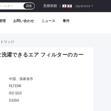
見積依頼
|
Japanese
調査
管理
お問い合わせ
ニュース
事件
ートリッジ
洗濯できるエア フィルターのカー
中国、張家港市
FILTERK
ISO SGS
G3260