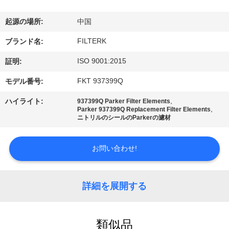
わ
起源の場所:
中国
た
FILTERK
ブランド名:
し
ISO 9001:2015
証明:
た
FKT 937399Q
モデル番号:
ち
,
ハイライト:
937399Q Parker Filter Elements
,
に
Parker 937399Q Replacement Filter Elements
ニトリルのシールのParkerの濾材
つ
お問い合わせ!
い
て
詳細を展開する
工
類似品