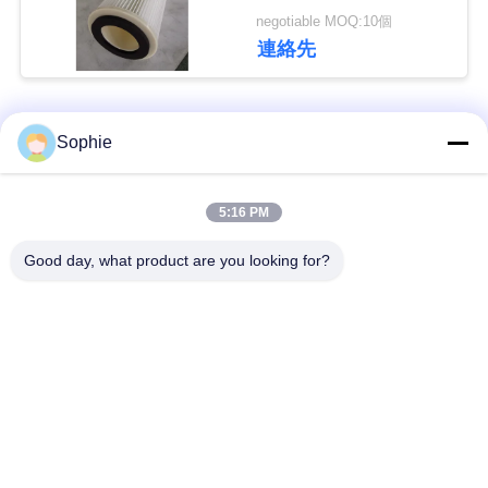
合
PIE-455SD
negotiable MOQ:10個
連絡先
わ
せ
人気カテゴリ
すべて
Sophie
ニ
カートリッジ濾材
オイルの霧の濾材
5:16 PM
ュ
ー
Good day, what product are you looking for?
油圧石油フィルター
ガスの濾材
の要素
ス
エア フィルターのカ
コアレッサーの濾材
事
ートリッジ
件
ガス タービン フィ
産業塵フィルター
ルター