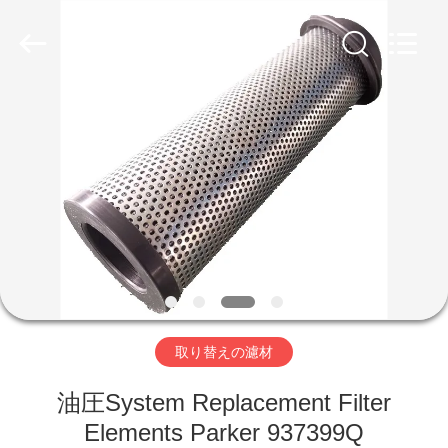
Copyright
©
2019
-
2026
Zhangjiagang
Filterk
Filtration
家
Equipment
Co.,Ltd.
All
Rights
Reserved.
製
品
VR
シ
取り替えの濾材
ョ
ー
油圧System Replacement Filter
Elements Parker 937399Q