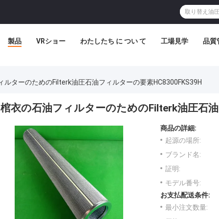
製品
VRショー
わたしたち に つい て
工場見学
品質
ルターのためのFilterk油圧石油フィルターの要素HC8300FKS39H
棺衣の石油フィルターのためのFilterk油圧石油フ
商品の詳細:
起源の場所:
ブランド名:
証明:
モデル番号:
お支払配送条件:
最小注文数量: