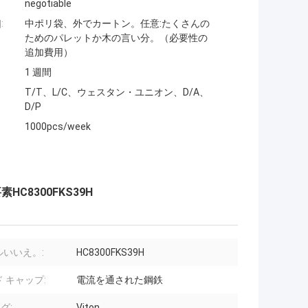
negotiable
:
中ポリ袋、外でカートン。任意:たくさんの
ためのパレットか木の言い分。（必要性の
追加費用）
1 週間
T/T、L/C、ウェスタン・ユニオン、D/A、
D/P
1000pcs/week
C8300FKS39H
ルいいえ。:
HC8300FKS39H
 キャップ:
電流を通された鋼鉄
グ:
Viton