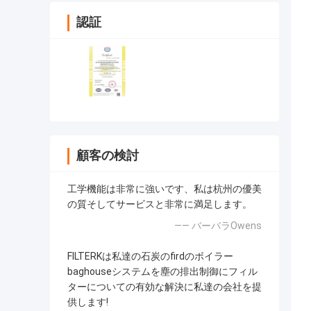
認証
顧客の検討
工学機能は非常に強いです、私は杭州の優美
の質そしてサービスと非常に満足します。
—— バーバラOwens
FILTERKは私達の石炭のfirdのボイラー
baghouseシステムを塵の排出制御にフィル
ターについての有効な解決に私達の会社を提
供します!