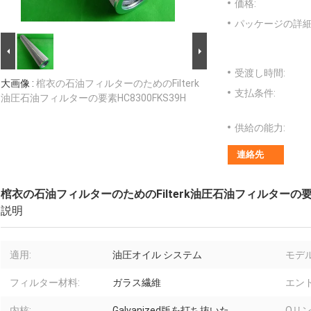
価格:
パッケージの詳細
受渡し時間:
大画像 :
棺衣の石油フィルターのためのFilterk
支払条件:
油圧石油フィルターの要素HC8300FKS39H
供給の能力:
連絡先
棺衣の石油フィルターのためのFilterk油圧石油フィルターの要素H
説明
適用:
油圧オイル システム
モデ
フィルター材料:
ガラス繊維
エンド
内核:
Galvanized版を打ち抜いた
Oリン