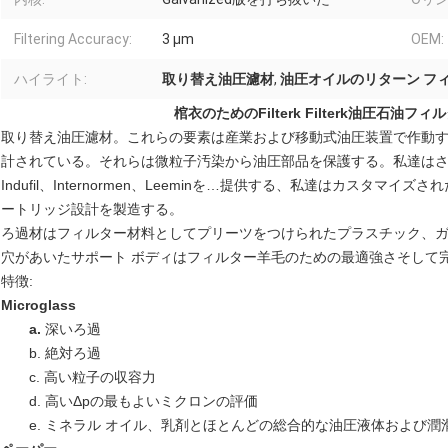
Filtering Accuracy:
3 µm
OEM:
ハイライト:
取り替え油圧濾材
,
油圧オイルのリターン フ
棺衣のためのFilterk Filterk油圧石油フィ
取り替え油圧濾材。これらの要素は産業および移動式油圧装置で作動
計されている。それらは微粒子汚染から油圧部品を保護する。私達はさら
Indufil、Internormen、Leeminを…提供する、私達はカスタ
ートリッジ設計を製造する。
ろ過材はフィルター材料としてプリーツをつけられたプラスチック、
穴があいたサポート ボディはフィルター羊毛のための最適強さそして
特徴:
Microglass
a.
深いろ過
b. 絶対ろ過
c. 高い粒子の収容力
d. 高いΔpの最もよいミクロンの評価
e. ミネラル オイル、乳剤とほとんどの総合的な油圧液体および