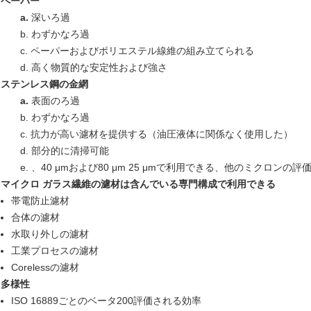
ペーパー
a.
深いろ過
b. わずかなろ過
c. ペーパーおよびポリエステル線維の組み立てられる
d. 高く物質的な安定性および強さ
ステンレス鋼の金網
a.
表面のろ過
b. わずかなろ過
c. 抗力が高い濾材を提供する（油圧液体に関係なく使用した）
d. 部分的に清掃可能
e. 、40 μmおよび80 μm 25 μmで利用できる、他のミクロンの
マイクロ ガラス繊維の濾材は含んでいる専門構成で利用できる
帯電防止濾材
合体の濾材
水取り外しの濾材
工業プロセスの濾材
Corelessの濾材
多様性
ISO 16889ごとのベータ200評価される効率