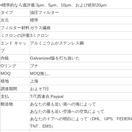
•標準的なろ過評価:3μm、5μm、10μm、および絶対20μm
タイプ
油圧フィルター
次元
標準
フィルター材料
ガラス繊維
ミクロンの評価
3ミクロン
エンド キャッ
アルミニウムかステンレス鋼
プ
内核
Galvanized版を打ち抜いた
Oリング
ブナ
MOQ
MOQ無し。
積地
上海
調達期間
およそ7日
支払
T/T;西連合;Paypal
郵送物
あなたの最も近い港への海によって
あなたの最も近い空港への空気によって
あなたのドアへの明白によって（DHL、UPS、FEDERAL
TNT、EMS）