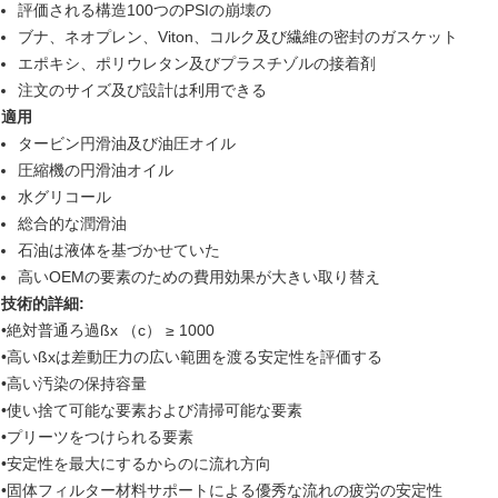
評価される構造100つのPSIの崩壊の
ブナ、ネオプレン、Viton、コルク及び繊維の密封のガスケット
エポキシ、ポリウレタン及びプラスチゾルの接着剤
注文のサイズ及び設計は利用できる
適用
タービン円滑油及び油圧オイル
圧縮機の円滑油オイル
水グリコール
総合的な潤滑油
石油は液体を基づかせていた
高いOEMの要素のための費用効果が大きい取り替え
技術的詳細:
•絶対普通ろ過ßx （c） ≥ 1000
•高いßxは差動圧力の広い範囲を渡る安定性を評価する
•高い汚染の保持容量
•使い捨て可能な要素および清掃可能な要素
•プリーツをつけられる要素
•安定性を最大にするからのに流れ方向
•固体フィルター材料サポートによる優秀な流れの疲労の安定性