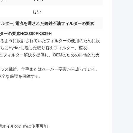
はい
ィルター
,
電流を通された鋼鉄石油フィルターの要素
ルターの要素HC8300FKS39H
するように設計されていたフィルターの使用のために設
にHydacに適した取り替えフィルター、棺衣、
マイズされたフィルター解決を提供し、OEMのための排他的なカ
ガラス繊維、羊毛またはペーパー要素から成っている。
完全な保護を保障する。
潤滑オイルのために使用可能