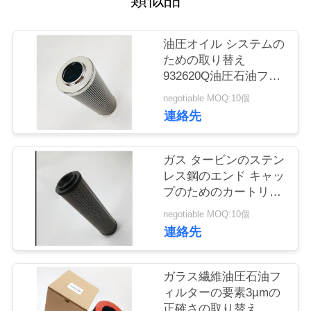
場
見
油圧オイル システムの
学
ための取り替え
932620Q油圧石油フィ
ルターの要素
negotiable MOQ:10個
品
連絡先
質
管
ガス タービンのステン
レス鋼のエンド キャッ
理
プのためのカートリッ
ジ油圧石油フィルター
negotiable MOQ:10個
の要素
連絡先
お
問
ガラス繊維油圧石油フ
い
ィルターの要素3µmの
正確さの取り替え