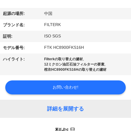
わ
起源の場所:
中国
た
FILTERK
ブランド名:
し
ISO SGS
証明:
た
FTK HC8900FKS16H
モデル番号:
ち
,
ハイライト:
Filterkの取り替えの濾材
に
,
12ミクロン油圧石油フィルターの要素
棺衣HC8900FKS16Hの取り替えの濾材
つ
い
お問い合わせ!
て
詳細を展開する
工
類似品