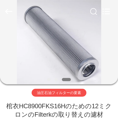
Copyright
©
2019
-
2026
Zhangjiagang
Filterk
Filtration
家
Equipment
Co.,Ltd.
All
Rights
Reserved.
製
品
VR
シ
油圧石油フィルターの要素
ョ
ー
棺衣HC8900FKS16Hのための12ミク
ロンのFilterkの取り替えの濾材