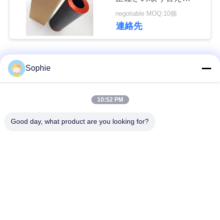
合
Internormen01NR1000.10
negotiable MOQ:10個
10. B.P
わ
連絡先
せ
人気カテゴリ
すべて
Sophie
ニ
ュ
カートリッジ濾材
オイルの霧の濾材
10:52 PM
ー
Good day, what product are you looking for?
油圧石油フィルター
ガスの濾材
ス
の要素
エア フィルターのカ
事
コアレッサーの濾材
ートリッジ
件
ガス タービン フィ
産業塵フィルター